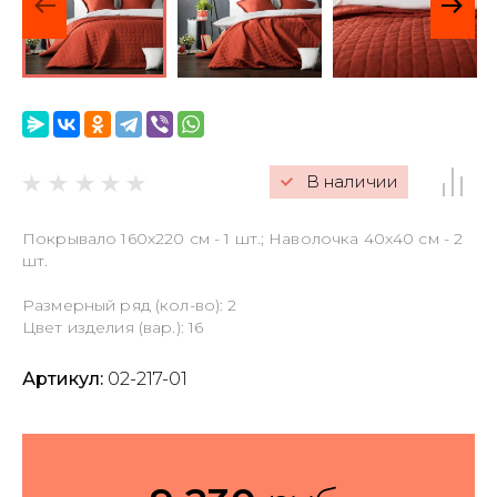
Гарантии и резерв
Оформление заказа
Обмен и возврат
В наличии
Наличие и цена
Политика
Покрывало 160х220 см - 1 шт.; Наволочка 40х40 см - 2
конфиденциальности
шт.
Оферта
Размерный ряд (кол-во): 2
Цвет изделия (вар.): 16
Правила ухода за
тканями, текстильными
изделиями и декором
Артикул:
02-217-01
Пользовательское
соглашение