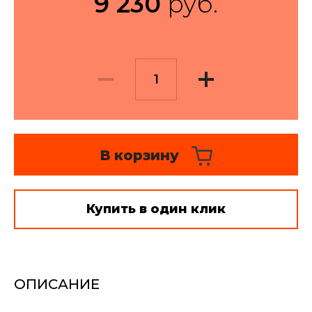
9 230
руб.
Текстильный дизайн и
пошив - цены
Монтаж карнизов и
развес - цены
Стирка штор, глажка,
отпаривание
В корзину
Купить в один клик
ОПИСАНИЕ