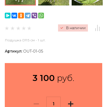
Гарантии и резерв
Оформление заказа
В наличии
Обмен и возврат
Подушка D115 см - 1 шт.
Наличие и цена
Политика
Артикул:
OUT-01-05
конфиденциальности
Оферта
Правила ухода за
тканями, текстильными
3 100
руб.
изделиями и декором
Пользовательское
соглашение