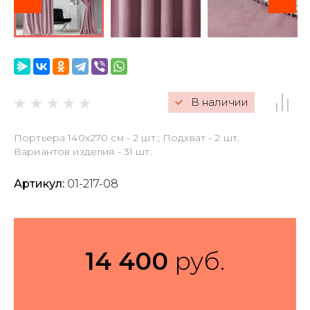
Гарантии и резерв
Оформление заказа
Обмен и возврат
В наличии
Наличие и цена
Портьера 140х270 см - 2 шт.; Подхват - 2 шт.
Политика
Вариантов изделия - 31 шт.
конфиденциальности
Оферта
Артикул:
01-217-08
Правила ухода за
тканями, текстильными
изделиями и декором
14 400
руб.
Пользовательское
соглашение