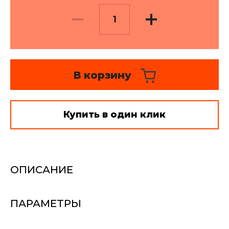
Текстильный дизайн и
пошив - цены
Монтаж карнизов и
развес - цены
В корзину
Стирка штор, глажка,
отпаривание
Купить в один клик
ОПИСАНИЕ
ПАРАМЕТРЫ