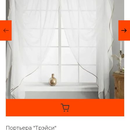
Портьера "Трэйси"