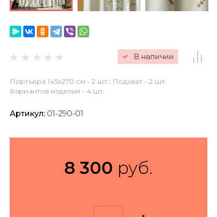
Гарантии и резерв
Оформление заказа
В наличии
Обмен и возврат
Портьера 145х270 см - 2 шт.; Подхват - 2 шт.
Наличие и цена
Вариантов изделия - 4 шт.
Политика
конфиденциальности
Артикул:
01-290-01
Оферта
Правила ухода за
тканями, текстильными
изделиями и декором
8 300
руб.
Пользовательское
соглашение